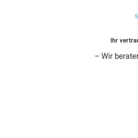
S
Ihr vertr
– Wir berate