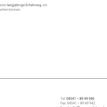
 eine
langjährige Erfahrung
, ein
chen können.
Tel:
04541 – 89 49 940
Fax: 04541 – 89 49 942